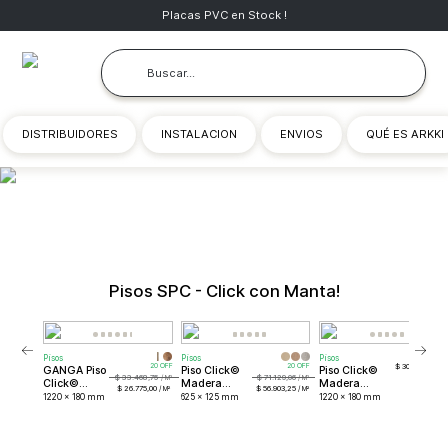
Buscar...
DISTRIBUIDORES
INSTALACION
ENVIOS
QUÉ ES ARKKI
Pisos SPC - Click con Manta!
Pisos
Pisos
Pisos
$ 30.591,50
GANGA Piso
Piso Click©️
Piso Click©️
$ 33.468,75
$ 71.129,06
Click©️
Madera
Madera
$ 26.775,00
$ 56.903,25
Madera
Chevron
SPC
1220 x 180 mm
625 x 125 mm
1220 x 180 mm
SPC
SPC
CMPLMNT