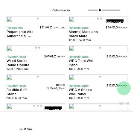
PRE-ORDER
Pegamentos
$ 11.466,50
Revestimientos
$ 76.491,50
Pegamento Alta
Mármol Marquina
Adherencia -
Black Mate
High Tack
1200 x 2400 mm
Revestimientos
$ 67.991,50
Revestimientos
$ 16.991,50
Wood Series
WPC Flute Wall
Roble Oscuro
Panel
1200 x 2400 mm
160 x 2900 mm
Revestimientos
Revestimientos
$ 16.991,50
$ 25.491,50
Flexible Soft
WPC V Shape
Stone
Wall Panel
600 x 1200 mm
160 x 2900 mm
PRE-ORDER
Revestimientos
Revestimientos
$ 16.065,00
$ 16.991,50
WPC Wall Panel
Flexible Soft
Stone Yute
159 x 2900 mm
600 x 1200 mm